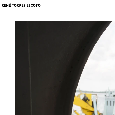
RENÉ TORRES ESCOTO